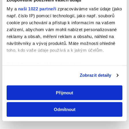
Pokud se budete řídit našimi radami, bude váš nábytek
My a
naši 1022 partneři
zpracováváme vaše údaje (jako
vypadat jako nový!
např. číslo IP) pomocí technologií, jako např. souborů
cookie pro uchování a přístup k informacím na vašem
Mohlo by vás také zajímat
zařízení, abychom vám mohli nabízet personalizované
reklamy a obsah, měření reklam a obsahu, náhled na
návštěvníky a vývoj produktů. Máte možnosti ohledně
toho, kdo vaše údaje používá a k jakým účelům.
Pokud to povolíte, rádi bychom také:
Shromažďovali informace o vaší geografické
Zobrazit detaily
poloze, které mohou být přesné na několik metrů
Identifikovali vaše zařízení pomocí aktivního
+
+
Přijmout
skenování pro konkrétní charakteristiky (otisk prstu)
ALEX Přírodní
ALEX vrchní
ALEX 
péče o nábytek –
čistič 4x – Sprej
nábytk
Zjistěte více o tom, jak zpracováváme vaše osobní
Argan a cedr
Aloe Vera
péče 4
údaje, a nastavte si předvolby v
části s podrobnostmi
.
Pome
Odmítnout
Svůj souhlas můžete kdykoliv změnit nebo odvolat v
části Prohlášení o souborech cookie.