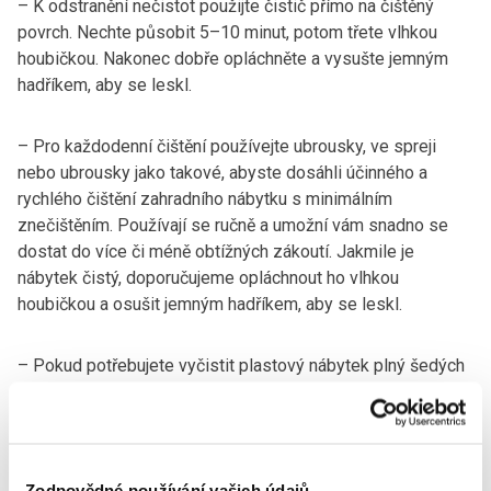
– K odstranění nečistot použijte čistič přímo na čištěný
povrch. Nechte působit 5–10 minut, potom třete vlhkou
houbičkou. Nakonec dobře opláchněte a vysušte jemným
hadříkem, aby se leskl.
– Pro každodenní čištění používejte ubrousky, ve spreji
nebo ubrousky jako takové, abyste dosáhli účinného a
rychlého čištění zahradního nábytku s minimálním
znečištěním. Používají se ručně a umožní vám snadno se
dostat do více či méně obtížných zákoutí. Jakmile je
nábytek čistý, doporučujeme opláchnout ho vlhkou
houbičkou a osušit jemným hadříkem, aby se leskl.
– Pokud potřebujete vyčistit plastový nábytek plný šedých
skvrn a nečistot, musíte ho vždy na jaře důkladně umýt.
Zahradní nábytek vyrobený z plastu lze účinně a důkladně
vyčistit čisticími přípravky, které přinesou skvělé výsledky.
Zodpovědné používání vašich údajů