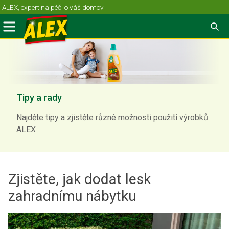
Skip
ALEX, expert na péči o váš domov
to
Menu
Se
content
Tipy a rady
Najděte tipy a zjistěte různé možnosti použití výrobků
ALEX
Zjistěte, jak dodat lesk
zahradnímu nábytku