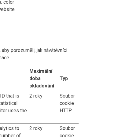
, color
website
aby porozuměli, jak návštěvníci
mace.
Maximální
doba
Typ
skladování
ID that is
2 roky
Soubor
atistical
cookie
itor uses the
HTTP
lytics to
2 roky
Soubor
 number of
cookie