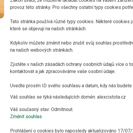
Zákon uvádí, že můžeme ukládat cookies na vašem zařízení
provoz této stránky. Pro všechny ostatní typy cookies potř
Tato stránka používá různé typy cookies. Některé cookies j
které se objevují na našich stránkách.
Kdykoliv můžete změnit nebo zrušit svůj souhlas prostředn
na našich webových stránkách.
Zjistěte v našich zásadách ochrany osobních údajů více o t
kontaktovat a jak zpracováváme vaše osobní údaje.
Uvedte prosím ID svého souhlasu a datum, kdy nás budete 
Váš souhlas se týká následujících domén: alexcistota.cz
Váš současný stav: Odmítnout.
Změnit souhlas
Prohlášení o cookies bylo naposledy aktualizováno 17/0