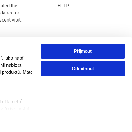
sited the
HTTP
 dates for
ecent visit.
Přijmout
, jako např.
li nabízet
Odmítnout
Další informace
j produktů. Máte
Tipy a rady
Informace o složení výrobků
Kontakt
kolik metrů
y (otisk prstu)
s
ouborech cookie.
Zásady ochrany soukromí
Zásady používání souborů cookie