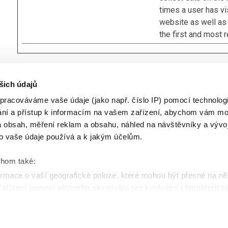
times a user has vi
website as well as
the first and most r
šich údajů
pracováváme vaše údaje (jako např. číslo IP) pomocí technologií
ání a přístup k informacím na vašem zařízení, abychom vám moh
Výrobky
 obsah, měření reklam a obsahu, náhled na návštěvníky a vývo
o vaše údaje používá a k jakým účelům.
Dřevěné podlahy
Laminátové a vinylové podlahy
chom také:
Nábytek
rmace o vaší geografické poloze, které mohou být přesné na ně
 zařízení pomocí aktivního skenování pro konkrétní charakteristik
Další podlahy
zpracováváme vaše osobní údaje, a nastavte si předvolby v
části 
las můžete kdykoliv změnit nebo odvolat v části Prohlášení o s
Právní upozornění