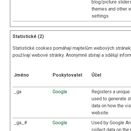
blog/picture sliders
themes and other 
settings.
Statistické (2)
Statistické cookies pomáhají majitelům webových stránek, 
používají webové stránky. Anonymně sbírají a sdělují infor
Jméno
Poskytovatel
Účel
_ga
Google
Registers a unique 
used to generate st
data on how the vis
website.
_ga_#
Google
Used by Google Ana
collect data on the