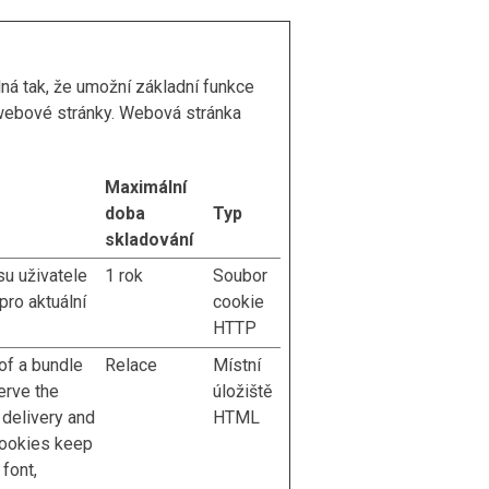
ná tak, že umožní základní funkce
webové stránky. Webová stránka
Maximální
doba
Typ
skladování
su uživatele
1 rok
Soubor
pro aktuální
cookie
HTTP
 of a bundle
Relace
Místní
erve the
úložiště
 delivery and
HTML
cookies keep
 font,