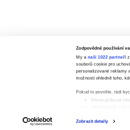
Zodpovědné používání va
My a
naši 1022 partneři
z
souborů cookie pro uchov
ALEX
personalizované reklamy a
možnosti ohledně toho, kd
O nás
Udržitelnost
Pokud to povolíte, rádi by
Shromažďovali info
Identifikovali vaše
Zjistěte více o tom, jak 
Zobrazit detaily
podrobnostmi
. Svůj souh
Copyright © 2026 Alex®. Všechna práva vyhrazena.