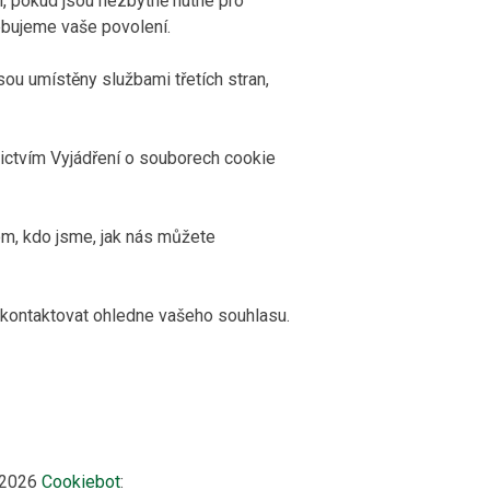
, pokud jsou nezbytně nutné pro
ebujeme vaše povolení.
sou umístěny službami třetích stran,
ictvím Vyjádření o souborech cookie
om, kdo jsme, jak nás můžete
kontaktovat ohledne vašeho souhlasu.
7/2026
Cookiebot
: