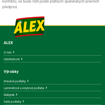
konfliktů, se bude řídit podle platných španělských právních
předpisů.
ALEX
O nás
Udržitelnost
Výrobky
Dřevěné podlahy
Laminátové a vinylové podlahy
Nábytek
Další podlahy