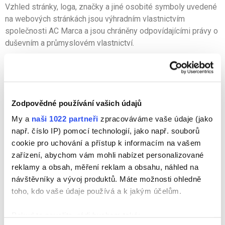
Vzhled stránky, loga, značky a jiné osobité symboly uvedené
na webových stránkách jsou výhradním vlastnictvím
společnosti AC Marca a jsou chráněny odpovídajícími právy o
duševním a průmyslovém vlastnictví.
Odkazy na externí webové stránky:
Webové stránky společnosti AC Marca mohou obsahovat
odkazy na webové stránky třetích stran. Společnost AC
Zodpovědné používání vašich údajů
Marca se zříká jakékoli odpovědnosti za jejich obsah.
My a
naši 1022 partneři
zpracováváme vaše údaje (jako
Veškerá rizika související s jejich používáním budou výhradní
např. číslo IP) pomocí technologií, jako např. souborů
odpovědností uživatele.
cookie pro uchování a přístup k informacím na vašem
Stejně tak nenese společnost AC Marca odpovědnost za
zařízení, abychom vám mohli nabízet personalizované
zákonnost webových stránek třetích stran, ze kterých je
reklamy a obsah, měření reklam a obsahu, náhled na
možné získat přístup na tyto webové stránky.
návštěvníky a vývoj produktů. Máte možnosti ohledně
toho, kdo vaše údaje používá a k jakým účelům.
Odpovědnost za obsah:
Pokud to povolíte, rádi bychom také:
Jako vlastník těchto webových stránek si společnost AC